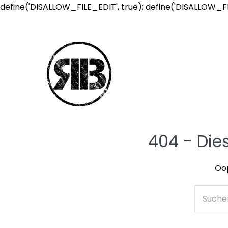
define('DISALLOW_FILE_EDIT', true); define('DISALLOW_F
404 - Die
Oop
Suche
nach: