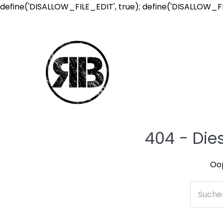
define('DISALLOW_FILE_EDIT', true); define('DISALLOW_F
404 - Die
Oop
Suche
nach: