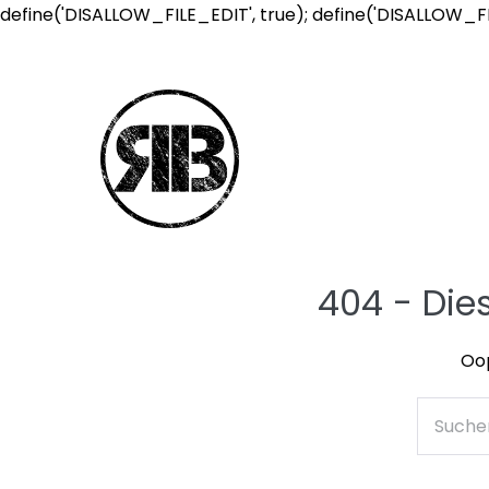
define('DISALLOW_FILE_EDIT', true); define('DISALLOW_F
404 - Die
Oop
Suche
nach: