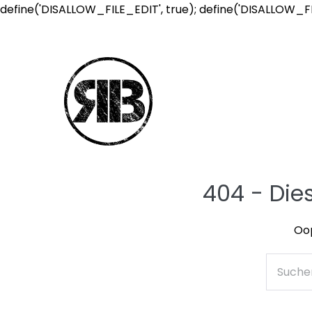
define('DISALLOW_FILE_EDIT', true); define('DISALLOW_F
404 - Die
Oop
Suche
nach: