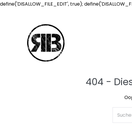
define('DISALLOW_FILE_EDIT', true); define('DISALLOW_F
404 - Die
Oop
Suche
nach: