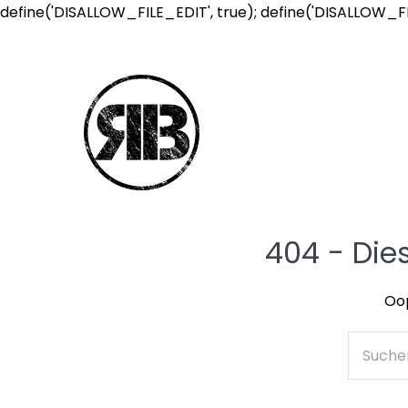
define('DISALLOW_FILE_EDIT', true); define('DISALLOW_F
404 - Die
Oop
Suche
nach: