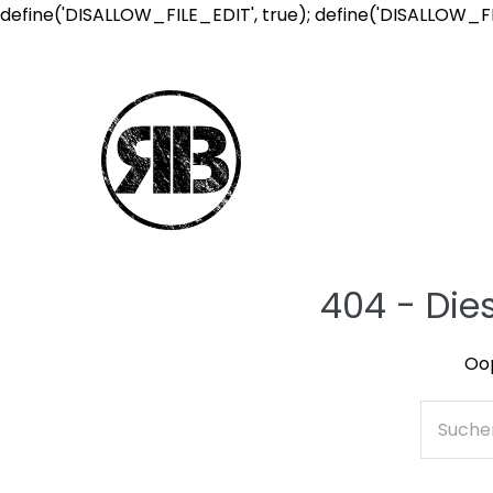
define('DISALLOW_FILE_EDIT', true); define('DISALLOW_F
404 - Die
Oop
Suche
nach: