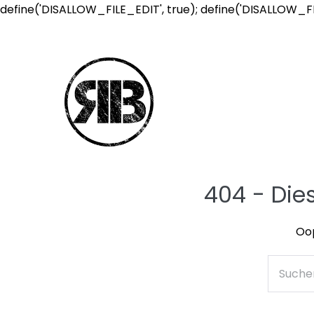
define('DISALLOW_FILE_EDIT', true); define('DISALLOW_F
404 - Die
Oop
Suche
nach: