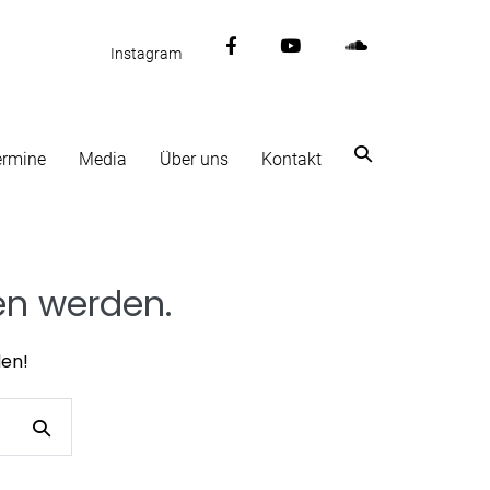
F
Y
S
Instagram
a
o
o
c
u
u
e
t
n
b
u
d
Suche-
ermine
Media
Über uns
Kontakt
o
b
c
Schalter
o
e
l
k
o
u
d
en werden.
den!