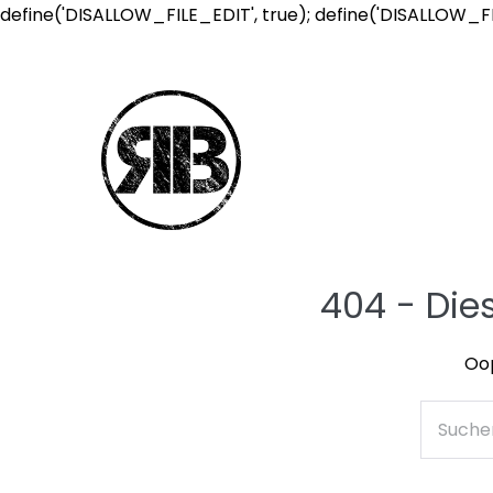
define('DISALLOW_FILE_EDIT', true); define('DISALLOW_F
404 - Die
Oop
Suche
nach: