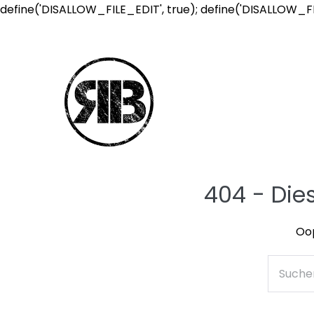
define('DISALLOW_FILE_EDIT', true); define('DISALLOW_F
404 - Die
Oop
Suche
nach: