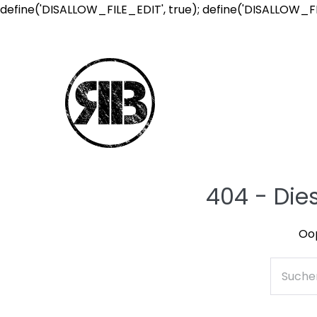
define('DISALLOW_FILE_EDIT', true); define('DISALLOW_F
404 - Die
Oop
Suche
nach: