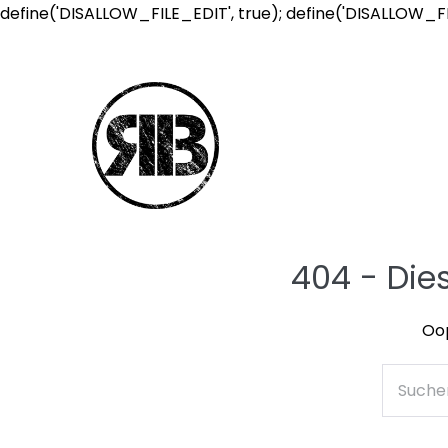
define('DISALLOW_FILE_EDIT', true); define('DISALLOW_F
404 - Die
Oop
Suche
nach: