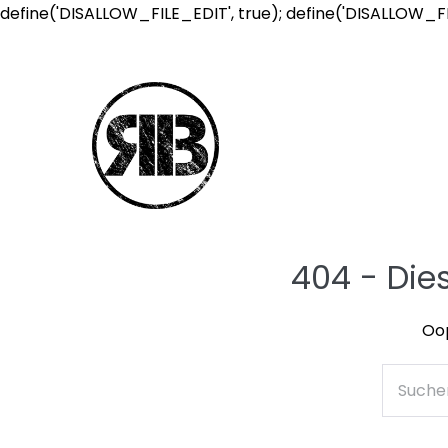
define('DISALLOW_FILE_EDIT', true); define('DISALLOW_F
404 - Die
Oop
Suche
nach: