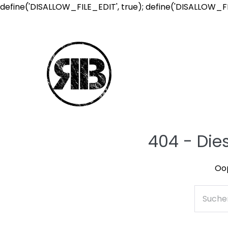
define('DISALLOW_FILE_EDIT', true); define('DISALLOW_F
404 - Die
Oop
Suche
nach: