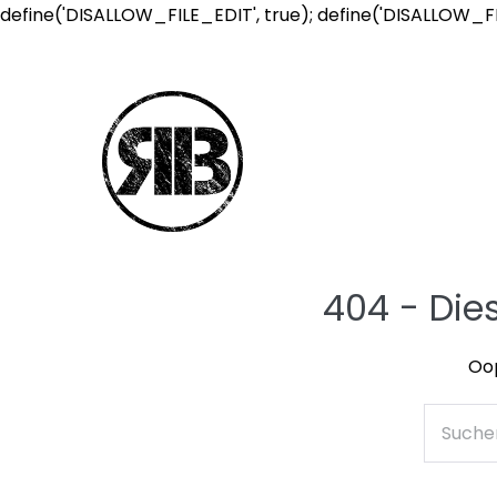
define('DISALLOW_FILE_EDIT', true); define('DISALLOW_F
404 - Die
Oop
Suche
nach: