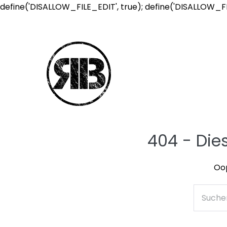
define('DISALLOW_FILE_EDIT', true); define('DISALLOW_F
404 - Die
Oop
Suche
nach: