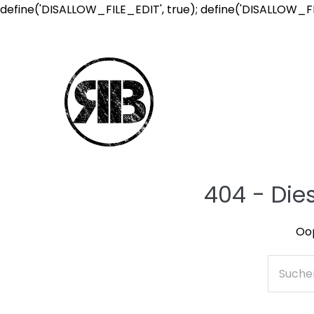
define('DISALLOW_FILE_EDIT', true); define('DISALLOW_F
404 - Die
Oop
Suche
nach: