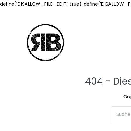
define('DISALLOW_FILE_EDIT', true); define('DISALLOW_F
404 - Die
Oop
Suche
nach: