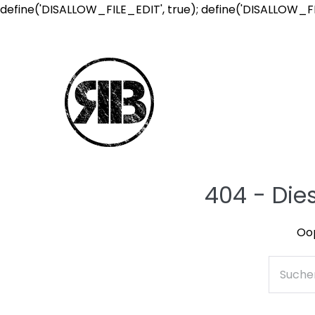
define('DISALLOW_FILE_EDIT', true); define('DISALLOW_F
404 - Die
Oop
Suche
nach: