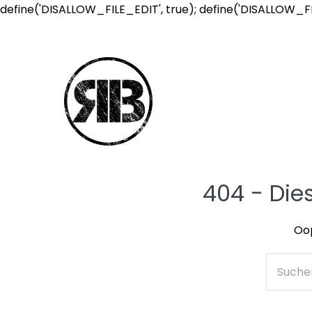
define('DISALLOW_FILE_EDIT', true); define('DISALLOW_F
404 - Die
Oop
Suche
nach: