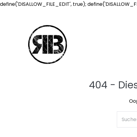
define('DISALLOW_FILE_EDIT', true); define('DISALLOW_F
404 - Die
Oop
Suche
nach: