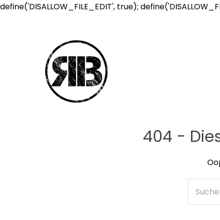
define('DISALLOW_FILE_EDIT', true); define('DISALLOW_F
404 - Die
Oop
Suche
nach: