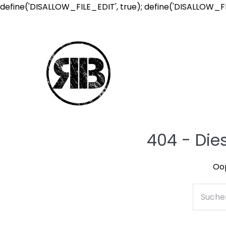
define('DISALLOW_FILE_EDIT', true); define('DISALLOW_F
404 - Die
Oop
Suche
nach: